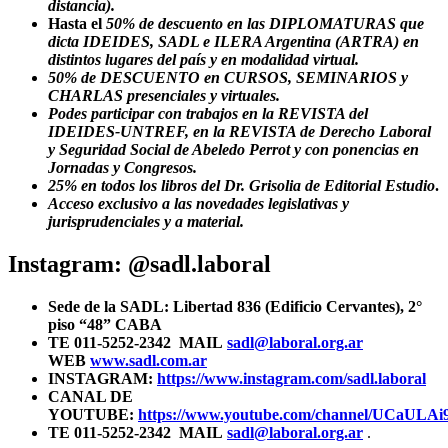
distancia).
Hasta el
50% de descuento en las DIPLOMATURAS que
dicta IDEIDES, SADL e ILERA Argentina (ARTRA) en
distintos lugares del país y en modalidad virtual.
50% de DESCUENTO en CURSOS, SEMINARIOS y
CHARLAS presenciales y virtuales.
Podes participar con trabajos en la REVISTA del
IDEIDES-UNTREF, en la REVISTA de Derecho Laboral
y Seguridad Social de Abeledo Perrot y con ponencias en
Jornadas y Congresos.
25% en todos los libros del Dr. Grisolia de Editorial Estudio
.
Acceso exclusivo a las novedades legislativas y
jurisprudenciales y a material.
Instagram: @sadl.laboral
Sede de la SADL: Libertad 836 (Edificio Cervantes), 2°
piso “48” CABA
TE 011-5252-2342 MAIL
sadl@laboral.org.ar
WEB
www.sadl.com.ar
INSTAGRAM:
https://www.instagram.com/sadl.laboral
CANAL DE
YOUTUBE:
https://www.youtube.com/channel/UCaUL
TE 011-5252-2342 MAIL
sadl@laboral.org.ar
.