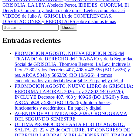
Navegación
GRISOLIA. LA LEY, Abeledo Perrot, IDEIDES, QUORUM, El
de
Derecho, Comercio y Justicia, entre otros. Leelos completos acá
entradas
VIDEOS de Julio A. GRISOLIA de CONFERENCIAS,
DISERTACIONES y REPORTAJES sobre distintos temas
Buscar:
Entradas recientes
PROMOCION AGOSTO. NUEVA EDICION 2026 del
TRATADO de DERECHO del TRABAJO y de la Seguridad
Social de GRISOLIA. Thomson Reuters- La Ley. Incluye la
Ley 27.802 y los Decretos 407, 408 y 409/26 (BO 1/6/26) y
res. ARCA 5848 y 5862/26 (BO 10/6/26). 4 tomos
encuadernados y material descargable. En papel y digital
PROMOCION AGOSTO. NUEVO LIBRO de GRISOLIA:
REFORMA LABORAL 2026. Ley 27.802 (BO 6/3/26).
INCLUYE Decretos 407, 408 y 409/26 (BO 1/6/26) y Res.
ARCA 5848 y 5862 (BO 10/6/26). Junto a Jueces,
funcionarios y académicos. En papel y digital
AGENDA DE ACTIVIDADES 2026. CRONOGRAMA
DEL SEGUNDO SEMESTRE
ULTIMA PROMOCION HASTA EL 31 DE AGOSTO.
SALTA. 21, 22 y 23 de OCTUBRE. 18° CONGRESO DE
DERECHO LABORAL Y RELACIONES DEL TRABAJO