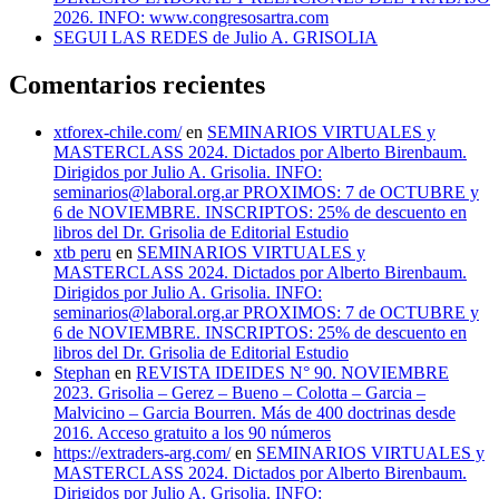
2026. INFO: www.congresosartra.com
SEGUI LAS REDES de Julio A. GRISOLIA
Comentarios recientes
xtforex-chile.com/
en
SEMINARIOS VIRTUALES y
MASTERCLASS 2024. Dictados por Alberto Birenbaum.
Dirigidos por Julio A. Grisolia. INFO:
seminarios@laboral.org.ar PROXIMOS: 7 de OCTUBRE y
6 de NOVIEMBRE. INSCRIPTOS: 25% de descuento en
libros del Dr. Grisolia de Editorial Estudio
xtb peru
en
SEMINARIOS VIRTUALES y
MASTERCLASS 2024. Dictados por Alberto Birenbaum.
Dirigidos por Julio A. Grisolia. INFO:
seminarios@laboral.org.ar PROXIMOS: 7 de OCTUBRE y
6 de NOVIEMBRE. INSCRIPTOS: 25% de descuento en
libros del Dr. Grisolia de Editorial Estudio
Stephan
en
REVISTA IDEIDES N° 90. NOVIEMBRE
2023. Grisolia – Gerez – Bueno – Colotta – Garcia –
Malvicino – Garcia Bourren. Más de 400 doctrinas desde
2016. Acceso gratuito a los 90 números
https://extraders-arg.com/
en
SEMINARIOS VIRTUALES y
MASTERCLASS 2024. Dictados por Alberto Birenbaum.
Dirigidos por Julio A. Grisolia. INFO: