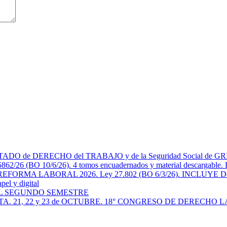
 DERECHO del TRABAJO y de la Seguridad Social de GRISOLIA.
62/26 (BO 10/6/26). 4 tomos encuadernados y material descargable. E
 LABORAL 2026. Ley 27.802 (BO 6/3/26). INCLUYE Decretos 
pel y digital
L SEGUNDO SEMESTRE
. 21, 22 y 23 de OCTUBRE. 18° CONGRESO DE DERECHO 