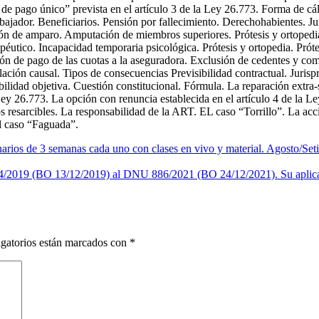
e pago único” prevista en el artículo 3 de la Ley 26.773. Forma de cálcu
abajador. Beneficiarios. Pensión por fallecimiento. Derechohabientes. Ju
ón de amparo. Amputación de miembros superiores. Prótesis y ortopedia.
éutico. Incapacidad temporaria psicológica. Prótesis y ortopedia. Próte
ón de pago de las cuotas a la aseguradora. Exclusión de cedentes y comi
ación causal. Tipos de consecuencias Previsibilidad contractual. Juri
ilidad objetiva. Cuestión constitucional. Fórmula. La reparación extra-
ey 26.773. La opción con renuncia establecida en el artículo 4 de la L
 resarcibles. La responsabilidad de la ART. EL caso “Torrillo”. La acc
El caso “Faguada”.
de 3 semanas cada uno con clases en vivo y material. Agosto/S
19 (BO 13/12/2019) al DNU 886/2021 (BO 24/12/2021). Su aplicación
gatorios están marcados con
*