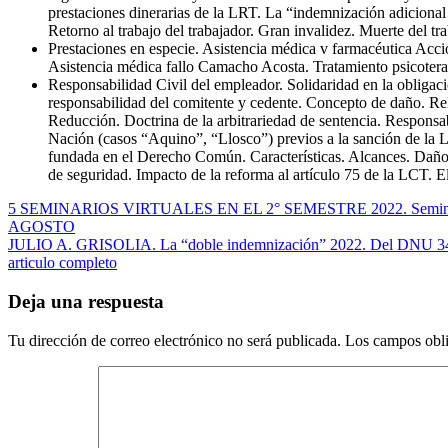
prestaciones dinerarias de la LRT. La “indemnización adicional d
Retorno al trabajo del trabajador. Gran invalidez. Muerte del tr
Prestaciones en especie. Asistencia médica v farmacéutica Acci
Asistencia médica fallo Camacho Acosta. Tratamiento psicoterap
Responsabilidad Civil del empleador. Solidaridad en la obligaci
responsabilidad del comitente y cedente. Concepto de daño. Rel
Reducción. Doctrina de la arbitrariedad de sentencia. Responsab
Nación (casos “Aquino”, “Llosco”) previos a la sanción de la L
fundada en el Derecho Común. Características. Alcances. Daños
de seguridad. Impacto de la reforma al artículo 75 de la LCT. 
Navegación
5 SEMINARIOS VIRTUALES EN EL 2° SEMESTRE 2022. Seminarios 
AGOSTO
de
JULIO A. GRISOLIA. La “doble indemnización” 2022. Del DNU 34/20
entradas
articulo completo
Deja una respuesta
Tu dirección de correo electrónico no será publicada.
Los campos obli