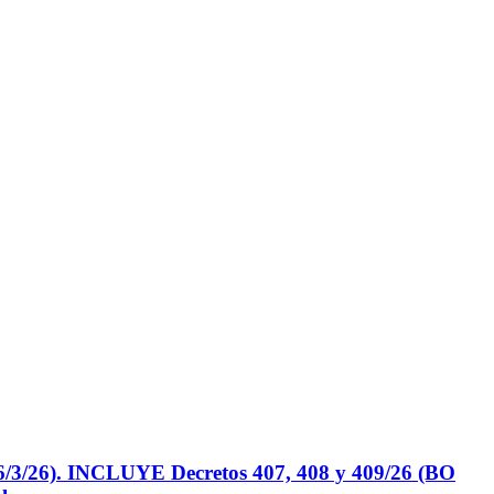
). INCLUYE Decretos 407, 408 y 409/26 (BO