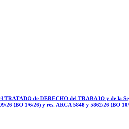
RATADO de DERECHO del TRABAJO y de la Seguri
 409/26 (BO 1/6/26) y res. ARCA 5848 y 5862/26 (BO 10