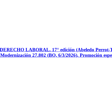
HO LABORAL. 17° edición (Abeledo Perrot-Thomson
e Modernización 27.802 (BO, 6/3/2026). Promoción espe