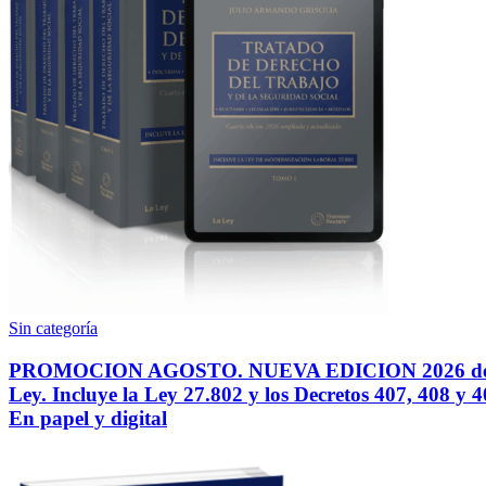
Sin categoría
PROMOCION AGOSTO. NUEVA EDICION 2026 del T
Ley. Incluye la Ley 27.802 y los Decretos 407, 408 y
En papel y digital