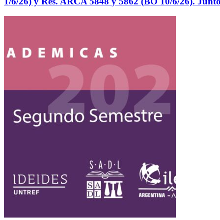
1/6/26) y Res. ARCA 5848 y 5862 (BO 10/6/26). Junto 